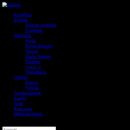
Kezdőlap
Rólunk
Rólunk mondták
Üzletünk
Márkáink
Wella
Kevin.Murphy
Nioxin
Barba Italiana
Olaplex
Cover 5′
Tudásbázis
Galéria
Képek
Videók
Átváltoztatunk
Karrier
Árak
Kapcsolat
Időpontfoglalás
Oldal kiválasztása