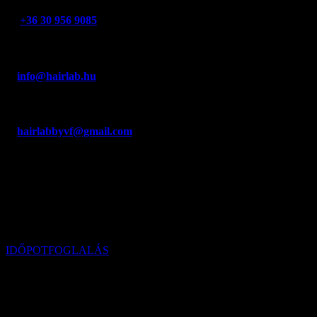
+36 30 956 9085
Fábián Veronika
info@hairlab.hu
Fábián Veronika
hairlabbyvf@gmail.com
E-mail cím
CÍM
1126 Budapest, Dolgos u. 2. 1/A
IDŐPOTFOGLALÁS
NYITVATARTÁS