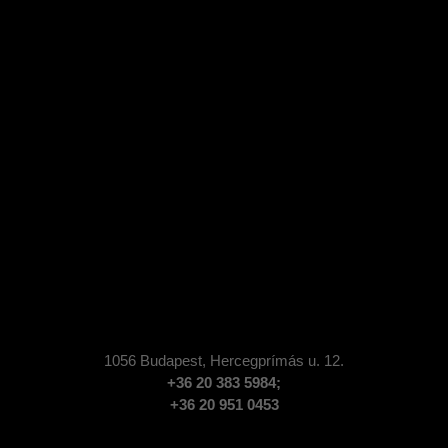
ra készítése
Fotózás időtartama
: 1 óra
GOLD
gás, hajszárítás, frizura készítése A fotózás helyszínén új frizura készít
szabott sminktanácsadás
zők / partnereink üzleteiből
épből álló portfólió;
Fotózás időtartama
: 1,5 (vagy 2) óra
1056 Budapest,
Hercegprímás u. 12.
+36 20 383 5984;
+36 20 951 0453