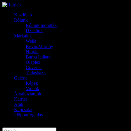
Kezdőlap
Rólunk
Rólunk mondták
Üzletünk
Márkáink
Wella
Kevin.Murphy
Nioxin
Barba Italiana
Olaplex
Cover 5′
Tudásbázis
Galéria
Képek
Videók
Átváltoztatunk
Karrier
Árak
Kapcsolat
Időpontfoglalás
Oldal kiválasztása