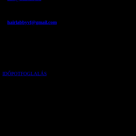
Fábián Veronika
hairlabbyvf@gmail.com
E-mail cím
CÍM
1126 Budapest, Dolgos u. 2. 1/A
IDŐPOTFOGLALÁS
NYITVATARTÁS
Hétfő - Péntek: 09:00 - 19:00 óráig
Szombat: 09:00 - 15:00 óráig
NYITVATARTÁS - Fábián Veronika