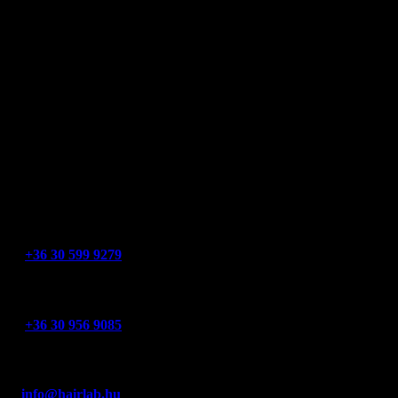
+36 30 599 9279
Üzlet telefon
+36 30 956 9085
Fábián Veronika
info@hairlab.hu